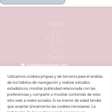
hola@tineotravel.com
Utilizamos cookies propias y de terceros para el análisis
de los hábitos de navegación y realizar estudios
Próximos Viajes
Blog
estadísticos, mostrar publicidad relacionada con las
Turquía mayo
Travelterapia
preferencias y compartir o mostrar contenido de este
Tanzania y Zanzíbar junio
Viajar sola
sitio web a redes sociales. Si es menor de edad tendrá
Tailandia julio
Destinos
que aceptar únicamente las cookies necesarias. La
Vietnam agosto
Viajar en grupo