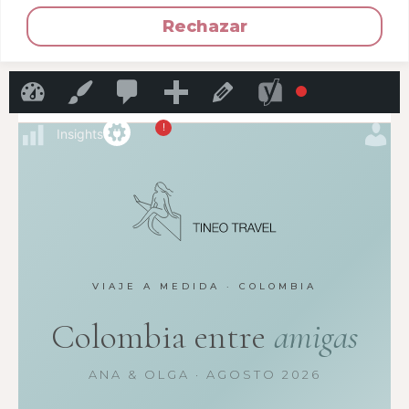
Rechazar
30
Añadir
TineoTravel
Personalizar
Editar la página
TINEO TRAVEL
!
Insights
H
VIAJE A MEDIDA · COLOMBIA
Colombia entre
amigas
ANA & OLGA · AGOSTO 2026