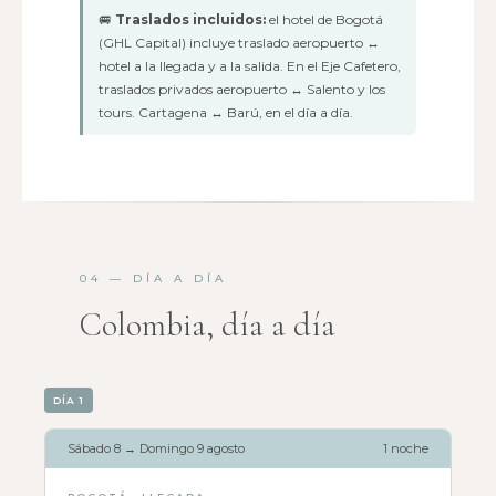
🚐
Traslados incluidos:
el hotel de Bogotá
(GHL Capital) incluye traslado aeropuerto ↔
hotel a la llegada y a la salida. En el Eje Cafetero,
traslados privados aeropuerto ↔ Salento y los
tours. Cartagena ↔ Barú, en el día a día.
04 — DÍA A DÍA
Colombia, día a día
DÍA 1
Sábado 8 → Domingo 9 agosto
1 noche