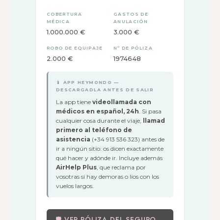
COBERTURA
GASTOS DE
MÉDICA
ANULACIÓN
1.000.000 €
3.000 €
ROBO DE EQUIPAJE
Nº DE PÓLIZA
2.000 €
1974648
📱 APP HEYMONDO —
DESCARGADLA ANTES DE SALIR
La app tiene
videollamada con
médicos en español, 24h
. Si pasa
cualquier cosa durante el viaje,
llamad
primero al teléfono de
asistencia
(+34 913 536 323) antes de
ir a ningún sitio: os dicen exactamente
qué hacer y adónde ir. Incluye además
AirHelp Plus
, que reclama por
vosotras si hay demoras o líos con los
vuelos largos.
🛡 VER PÓLIZA DEL SEGURO