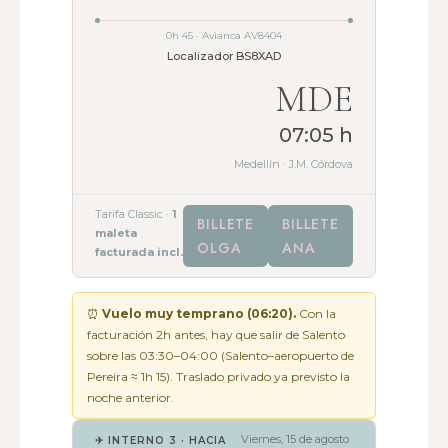
0h 45 · Avianca AV8404
Localizador BS8XAD
MDE
07:05 h
Medellín · J.M. Córdova
Tarifa Classic ·
1
BILLETE
BILLETE
maleta
OLGA
ANA
facturada incl.
⏰
Vuelo muy temprano (06:20).
Con la
facturación 2h antes, hay que salir de Salento
sobre las 03:30–04:00 (Salento–aeropuerto de
Pereira ≈ 1h 15). Traslado privado ya previsto la
noche anterior.
Viernes, 15 de agosto
✈ INTERNO 3 · HACIA