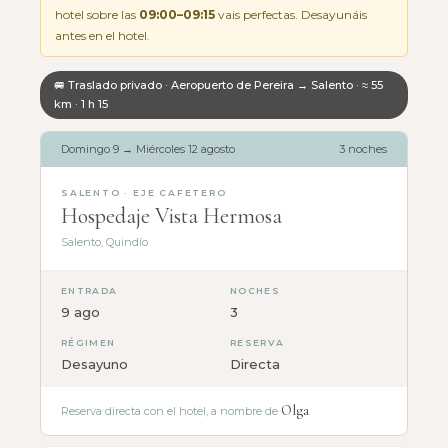
hotel sobre las
09:00–09:15
vais perfectas. Desayunáis
antes en el hotel.
🚐 Traslado privado · Aeropuerto de Pereira → Salento · ≈ 55
km · 1 h 15
Domingo 9 → Miércoles 12 agosto
3 noches
SALENTO · EJE CAFETERO
Hospedaje Vista Hermosa
Salento, Quindío
ENTRADA
NOCHES
9 ago
3
RÉGIMEN
RESERVA
Desayuno
Directa
Olga
Reserva directa con el hotel, a nombre de