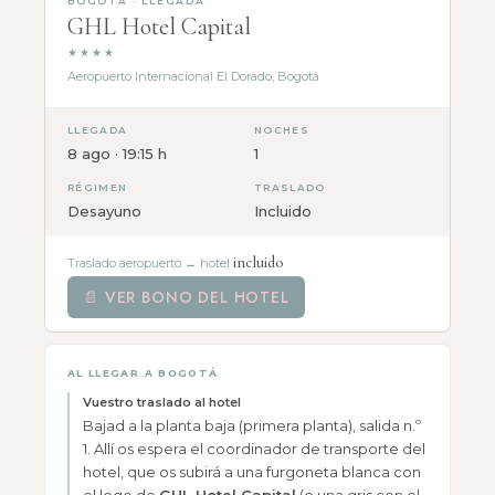
BOGOTÁ · LLEGADA
GHL Hotel Capital
★★★★
Aeropuerto Internacional El Dorado, Bogotá
LLEGADA
NOCHES
8 ago · 19:15 h
1
RÉGIMEN
TRASLADO
Desayuno
Incluido
incluido
Traslado aeropuerto ↔ hotel
📄 VER BONO DEL HOTEL
AL LLEGAR A BOGOTÁ
Vuestro traslado al hotel
Bajad a la planta baja (primera planta), salida n.º
1. Allí os espera el coordinador de transporte del
hotel, que os subirá a una furgoneta blanca con