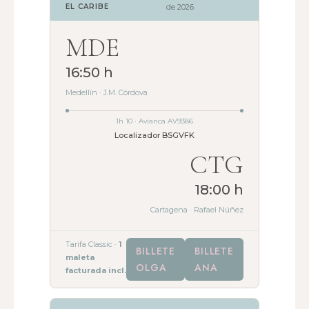
EL CARIBE
de 2026
MDE
16:50 h
Medellín · J.M. Córdova
1h 10 · Avianca AV9386
Localizador BSGVFK
CTG
18:00 h
Cartagena · Rafael Núñez
Tarifa Classic ·
1
BILLETE
BILLETE
maleta
OLGA
ANA
facturada incl.