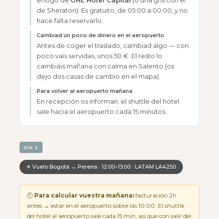
el logo de
GHL Hotel Capital
(o una gris con el
de Sheraton). Es gratuito, de 05:00 a 00:00, y no
hace falta reservarlo.
Cambiad un poco de dinero en el aeropuerto
Antes de coger el traslado, cambiad algo — con
poco vais servidas, unos 50 €. El resto lo
cambiáis mañana con calma en Salento (os
dejo dos casas de cambio en el mapa).
Para volver al aeropuerto mañana
En recepción os informan; el shuttle del hotel
sale hacia el aeropuerto cada 15 minutos.
DÍA 2
✈ Vuelo Bogotá → Pereira · 12:00–13:00 · LATAM LA4250
🕙
Para calcular vuestra mañana:
facturación 2h
antes → estar en el aeropuerto sobre las 10:00. El shuttle
del hotel al aeropuerto sale cada 15 min, así que con salir del