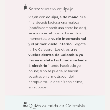
🧳
Sobre vuestro equipaje
Viajáis con
equipaje de mano
. Si al
final decidís facturar una maleta
(podéis compartir una entre las dos),
se abona en el mostrador en dos
momentos: el
vuelo internacional
y el
primer vuelo interno
(Bogotá
→ Eje Cafetero). Los otros
tres
vuelos dentro de Colombia ya
llevan maleta facturada incluida
.
El
check-in
intento hacéroslo yo
online; si no se puede, lo hacéis
vosotras en el mostrador del
aeropuerto. Lo decidís con calma,
sin agobios.
🫂
Quién os cuida en Colombia