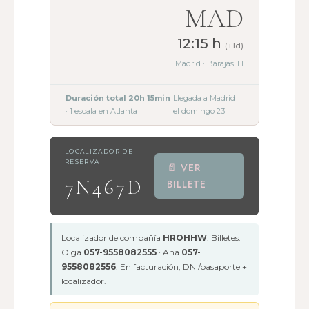
MAD
12:15 h
(+1d)
Madrid · Barajas T1
Duración total 20h 15min
Llegada a Madrid
· 1 escala en Atlanta
el domingo 23
LOCALIZADOR DE
RESERVA
📄 VER
7N467D
BILLETE
Localizador de compañía
HROHHW
. Billetes:
Olga
057-9558082555
· Ana
057-
9558082556
. En facturación, DNI/pasaporte +
localizador.