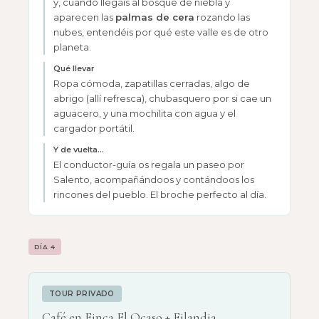
y, cuando llegáis al bosque de niebla y
aparecen las
palmas de cera
rozando las
nubes, entendéis por qué este valle es de otro
planeta.
Qué llevar
Ropa cómoda, zapatillas cerradas, algo de
abrigo (allí refresca), chubasquero por si cae un
aguacero, y una mochilita con agua y el
cargador portátil.
Y de vuelta…
El conductor-guía os regala un paseo por
Salento, acompañándoos y contándoos los
rincones del pueblo. El broche perfecto al día.
DÍA 4
TOUR PRIVADO
Café en Finca El Ocaso + Filandia