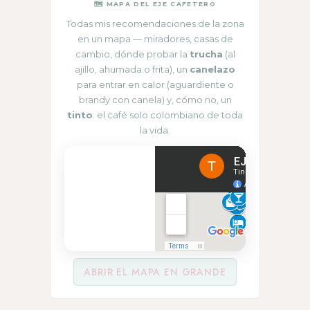
🗺 MAPA DEL EJE CAFETERO
Todas mis recomendaciones de la zona
en un mapa — miradores, casas de
cambio, dónde probar la
trucha
(al
ajillo, ahumada o frita), un
canelazo
para entrar en calor (aguardiente o
brandy con canela) y, cómo no, un
tinto
: el café solo colombiano de toda
la vida.
ABRIR EL MAPA EN GRANDE