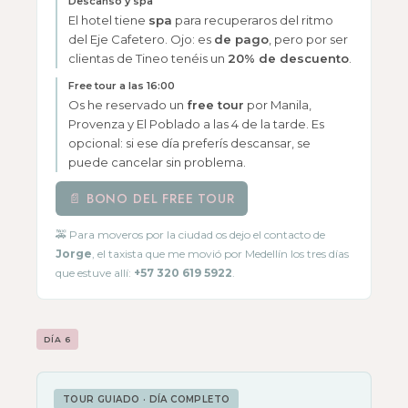
Descanso y spa
El hotel tiene
spa
para recuperaros del ritmo
del Eje Cafetero. Ojo: es
de pago
, pero por ser
clientas de Tineo tenéis un
20% de descuento
.
Free tour a las 16:00
Os he reservado un
free tour
por Manila,
Provenza y El Poblado a las 4 de la tarde. Es
opcional: si ese día preferís descansar, se
puede cancelar sin problema.
📄 BONO DEL FREE TOUR
🚕 Para moveros por la ciudad os dejo el contacto de
Jorge
, el taxista que me movió por Medellín los tres días
que estuve allí:
+57 320 619 5922
.
DÍA 6
TOUR GUIADO · DÍA COMPLETO