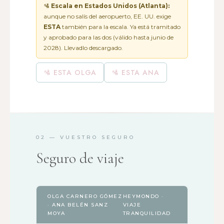
🛂
Escala en Estados Unidos (Atlanta):
aunque no salís del aeropuerto, EE. UU. exige
ESTA
también para la escala. Ya está tramitado
y aprobado para las dos (válido hasta junio de
2028). Llevadlo descargado.
🛂 ESTA OLGA
🛂 ESTA ANA
02 — VUESTRO SEGURO
Seguro de viaje
OLGA CARNERO GÓMEZ
HEYMONDO ·
· ANA BELÉN SANZ
VIAJE
MOYA
TRANQUILIDAD