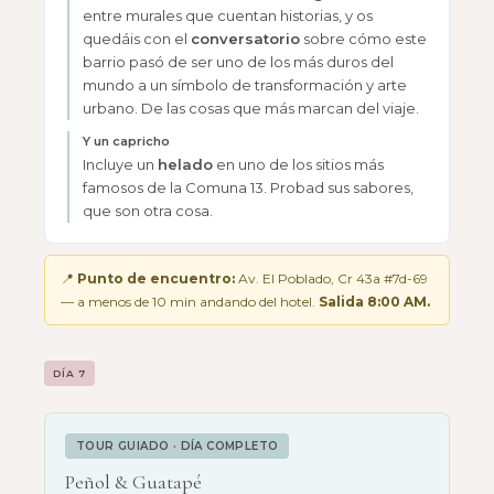
entre murales que cuentan historias, y os
quedáis con el
conversatorio
sobre cómo este
barrio pasó de ser uno de los más duros del
mundo a un símbolo de transformación y arte
urbano. De las cosas que más marcan del viaje.
Y un capricho
Incluye un
helado
en uno de los sitios más
famosos de la Comuna 13. Probad sus sabores,
que son otra cosa.
📍
Punto de encuentro:
Av. El Poblado, Cr 43a #7d-69
— a menos de 10 min andando del hotel.
Salida 8:00 AM.
DÍA 7
TOUR GUIADO · DÍA COMPLETO
Peñol & Guatapé