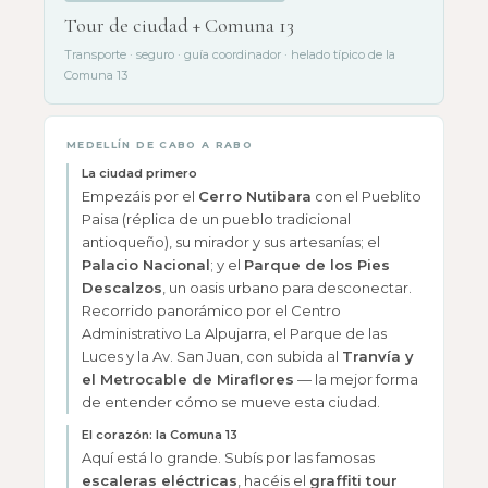
Tour de ciudad + Comuna 13
Transporte · seguro · guía coordinador · helado típico de la
Comuna 13
MEDELLÍN DE CABO A RABO
La ciudad primero
Empezáis por el
Cerro Nutibara
con el Pueblito
Paisa (réplica de un pueblo tradicional
antioqueño), su mirador y sus artesanías; el
Palacio Nacional
; y el
Parque de los Pies
Descalzos
, un oasis urbano para desconectar.
Recorrido panorámico por el Centro
Administrativo La Alpujarra, el Parque de las
Luces y la Av. San Juan, con subida al
Tranvía y
el Metrocable de Miraflores
— la mejor forma
de entender cómo se mueve esta ciudad.
El corazón: la Comuna 13
Aquí está lo grande. Subís por las famosas
escaleras eléctricas
, hacéis el
graffiti tour