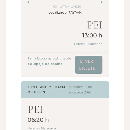
1h 00 · LATAM LA4250
Localizador FAYPAK
PEI
13:00 h
Pereira · Matecaña
Tarifa Economy Light ·
solo
📄 VER
equipaje de cabina
BILLETE
Miércoles, 12 de
✈ INTERNO 2 · HACIA
MEDELLÍN
agosto de 2026
PEI
06:20 h
Pereira · Matecaña