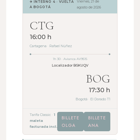
Viernes, 21 de
✈ INTERNO 4 · VUELTA
A BOGOTÁ
agosto de 2026
CTG
16:00 h
Cartagena · Rafael Núñez
1h 30 · Avianca AV9515
Localizador BSKUQV
BOG
17:30 h
Bogotá · El Dorado T1
Tarifa Classic ·
1
BILLETE
BILLETE
maleta
OLGA
ANA
facturada incl.