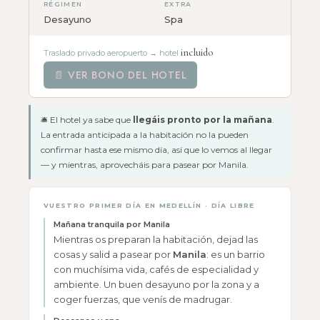
RÉGIMEN
EXTRA
Desayuno
Spa
incluido
Traslado privado aeropuerto → hotel
📄 VER BONO DEL HOTEL
🛎 El hotel ya sabe que
llegáis pronto por la mañana
.
La entrada anticipada a la habitación no la pueden
confirmar hasta ese mismo día, así que lo vemos al llegar
— y mientras, aprovecháis para pasear por Manila.
VUESTRO PRIMER DÍA EN MEDELLÍN · DÍA LIBRE
Mañana tranquila por Manila
Mientras os preparan la habitación, dejad las
cosas y salid a pasear por
Manila
: es un barrio
con muchísima vida, cafés de especialidad y
ambiente. Un buen desayuno por la zona y a
coger fuerzas, que venís de madrugar.