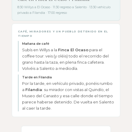
8:30 Willys a El Ocaso · 11:30 regreso a Salento · 13:30 vehículo
privado a Filandia · 17:00 regreso
CAFÉ, MIRADORES Y UN PUEBLO DETENIDO EN EL
TIEMPO
Mañana de café
Subís en Willys a la
Finca El Ocaso
para el
coffee tour: veis (y oléis) todo el recorrido del
grano hasta la taza, en plena finca cafetera.
Volvéis a Salento a mediodía.
Tarde en Filandia
Por la tarde, en vehículo privado, ponéis rumbo
a
Filandia
: su mirador con vistas al Quindío, el
Museo del Canasto y esa calle donde el tiempo
parece haberse detenido. De vuelta en Salento
al caer la tarde.