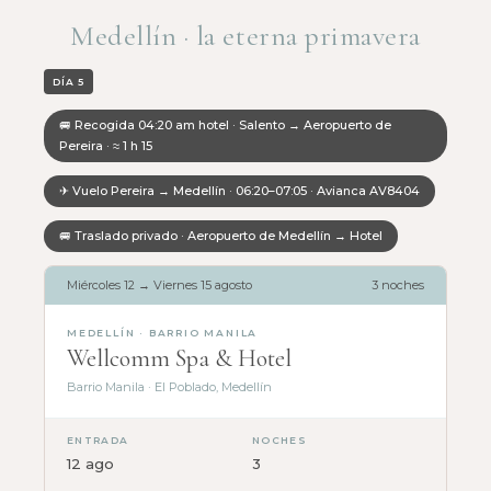
Medellín · la eterna primavera
DÍA 5
🚐 Recogida 04:20 am hotel · Salento → Aeropuerto de
Pereira · ≈ 1 h 15
✈ Vuelo Pereira → Medellín · 06:20–07:05 · Avianca AV8404
🚐 Traslado privado · Aeropuerto de Medellín → Hotel
Miércoles 12 → Viernes 15 agosto
3 noches
MEDELLÍN · BARRIO MANILA
Wellcomm Spa & Hotel
Barrio Manila · El Poblado, Medellín
ENTRADA
NOCHES
12 ago
3