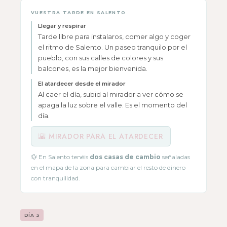
VUESTRA TARDE EN SALENTO
Llegar y respirar
Tarde libre para instalaros, comer algo y coger
el ritmo de Salento. Un paseo tranquilo por el
pueblo, con sus calles de colores y sus
balcones, es la mejor bienvenida.
El atardecer desde el mirador
Al caer el día, subid al mirador a ver cómo se
apaga la luz sobre el valle. Es el momento del
día.
🌇 MIRADOR PARA EL ATARDECER
💱 En Salento tenéis
dos casas de cambio
señaladas
en el mapa de la zona para cambiar el resto de dinero
con tranquilidad.
DÍA 3