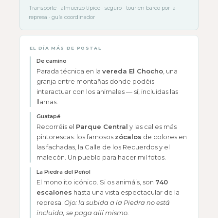
Transporte · almuerzo típico · seguro · tour en barco por la
represa · guía coordinador
EL DÍA MÁS DE POSTAL
De camino
Parada técnica en la
vereda El Chocho
, una
granja entre montañas donde podéis
interactuar con los animales — sí, incluidas las
llamas.
Guatapé
Recorréis el
Parque Central
y las calles más
pintorescas: los famosos
zócalos
de colores en
las fachadas, la Calle de los Recuerdos y el
malecón. Un pueblo para hacer mil fotos.
La Piedra del Peñol
El monolito icónico. Si os animáis, son
740
escalones
hasta una vista espectacular de la
represa.
Ojo: la subida a la Piedra no está
incluida, se paga allí mismo.