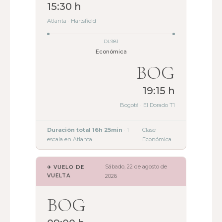
15:30 h
Atlanta · Hartsfield
DL981
Económica
BOG
19:15 h
Bogotá · El Dorado T1
Duración total 16h 25min
· 1
Clase
escala en Atlanta
Económica
Sábado, 22 de agosto de
✈ VUELO DE
VUELTA
2026
BOG