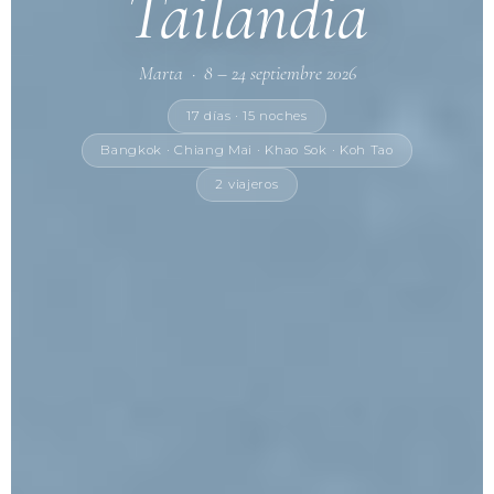
Tailandia
Marta · 8 – 24 septiembre 2026
17 días · 15 noches
Bangkok · Chiang Mai · Khao Sok · Koh Tao
2 viajeros