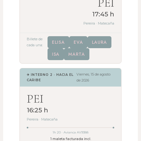
PEI
17:45 h
Pereira · Matecaña
Billete de
ELISA
EVA
LAURA
cada una:
ISA
MARTA
Viernes, 15 de agosto
✈ INTERNO 2 · HACIA EL
CARIBE
de 2026
PEI
16:25 h
Pereira · Matecaña
1h 20 · Avianca AV9388
1 maleta facturada incl.