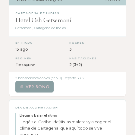
Sábado 15 → Martes 18 agosto
3 noches
CARTAGENA DE INDIAS
Hotel Osh Getsemaní
Getsemaní, Cartagena de Indias
ENTRADA
NOCHES
15 ago
3
RÉGIMEN
HABITACIONES
Desayuno
2 (3+2)
2 habitaciones dobles (cap. 3) · reparto 3 + 2
📄 VER BONO
DÍA DE ACLIMATACIÓN
Llegar y bajar el ritmo
Llegáis al Caribe: dejáis las maletas y a coger el
clima de Cartagena, que aquí todo se vive
despacio.