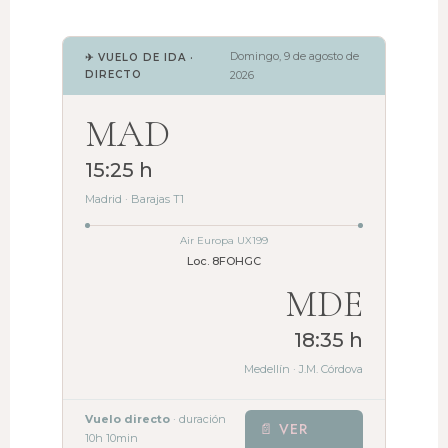
Domingo, 9 de agosto de
✈ VUELO DE IDA ·
DIRECTO
2026
MAD
15:25 h
Madrid · Barajas T1
Air Europa UX199
Loc. 8FOHGC
MDE
18:35 h
Medellín · J.M. Córdova
Vuelo directo
· duración
📄 VER
10h 10min