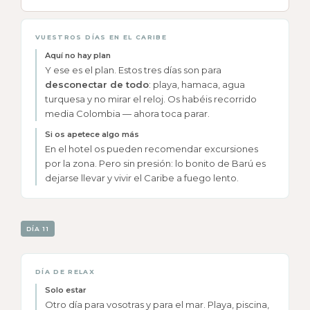
VUESTROS DÍAS EN EL CARIBE
Aquí no hay plan
Y ese es el plan. Estos tres días son para
desconectar de todo
: playa, hamaca, agua
turquesa y no mirar el reloj. Os habéis recorrido
media Colombia — ahora toca parar.
Si os apetece algo más
En el hotel os pueden recomendar excursiones
por la zona. Pero sin presión: lo bonito de Barú es
dejarse llevar y vivir el Caribe a fuego lento.
DÍA 11
DÍA DE RELAX
Solo estar
Otro día para vosotras y para el mar. Playa, piscina,