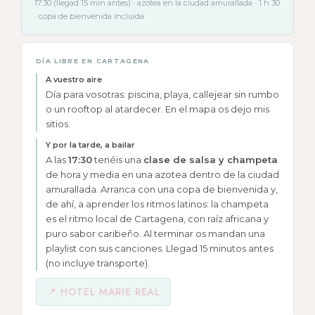
17:30 (llegad 15 min antes) · azotea en la ciudad amurallada · 1 h 30
· copa de bienvenida incluida
DÍA LIBRE EN CARTAGENA
A vuestro aire
Día para vosotras: piscina, playa, callejear sin rumbo
o un rooftop al atardecer. En el mapa os dejo mis
sitios.
Y por la tarde, a bailar
A las
17:30
tenéis una
clase de salsa y champeta
de hora y media en una azotea dentro de la ciudad
amurallada. Arranca con una copa de bienvenida y,
de ahí, a aprender los ritmos latinos: la champeta
es el ritmo local de Cartagena, con raíz africana y
puro sabor caribeño. Al terminar os mandan una
playlist con sus canciones. Llegad 15 minutos antes
(no incluye transporte).
📍 HOTEL MARIE REAL