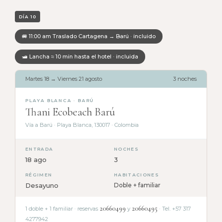
DÍA 10
🚐 11:00 am Traslado Cartagena → Barú · incluido
🛥 Lancha ≈ 10 min hasta el hotel · incluida
Martes 18 → Viernes 21 agosto
3 noches
PLAYA BLANCA · BARÚ
Thani Ecobeach Barú
Vía a Barú · Playa Blanca, 130017 · Colombia
ENTRADA
NOCHES
18 ago
3
RÉGIMEN
HABITACIONES
Desayuno
Doble + familiar
20660499
20660495
1 doble + 1 familiar · reservas
y
· Tel. +57 317
4277942