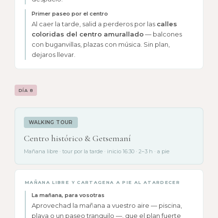
Primer paseo por el centro
Al caer la tarde, salid a perderos por las
calles
coloridas del centro amurallado
— balcones
con buganvillas, plazas con música. Sin plan,
dejaros llevar.
DÍA 8
WALKING TOUR
Centro histórico & Getsemaní
Mañana libre · tour por la tarde · inicio 16:30 · 2–3 h · a pie
MAÑANA LIBRE Y CARTAGENA A PIE AL ATARDECER
La mañana, para vosotras
Aprovechad la mañana a vuestro aire — piscina,
playa o un paseo tranquilo —, que el plan fuerte