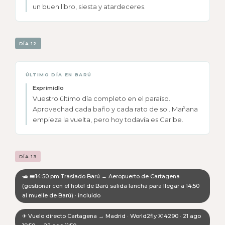
un buen libro, siesta y atardeceres.
DÍA 12
ÚLTIMO DÍA EN BARÚ
Exprimidlo
Vuestro último día completo en el paraíso.
Aprovechad cada baño y cada rato de sol. Mañana
empieza la vuelta, pero hoy todavía es Caribe.
DÍA 13
🛥 🚐14:50 pm Traslado Barú → Aeropuerto de Cartagena
(gestionar con el hotel de Barú salida lancha para llegar a 14:50
al muelle de Barú) · incluido
✈ Vuelo directo Cartagena → Madrid · World2fly X14290 · 21 ago