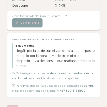
RÉGIMEN
HABITACIONES
Desayuno
2 (3+2)
2 habitaciones dobles (cap. 3) · reparto 3 + 2
📄 VER BONO
VUESTRO PRIMER DÍA · LLEGADA Y RELAX
Bajad el ritmo
Llegáis por la tarde tras el vuelo: instalaos, un paseo
tranquilo por la zona — Medellín se disfruta
despacio — y a descansar, que mañana empieza lo
bueno.
💱 Os he dejado en el mapa
dos casas de cambio cerca
del hotel
para cambiar dinero con tranquilidad.
🚕 Para moveros por la ciudad os dejo el contacto de
Jorge
,
el taxista de confianza en Medellín:
+57 320 619 5922
.