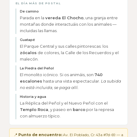
EL DÍA MÁS DE POSTAL
De camino
Parada en la
vereda El Chocho
, una granja entre
montañas donde interactuáis con los animales —
incluidas las llamas.
Guatapé
El Parque Central y sus calles pintorescas: los
zócalos
de colores, la Calle de los Recuerdos y el
malecón.
La Piedra del Peñol
El monolito icónico. Si os animáis, son
740
escalones
hasta una vista espectacular.
La subida
no está incluida, se paga allí.
Historia y agua
La Réplica del Peñol y el Nuevo Peñol con el
Templo Roca
, y paseo en
barco
por la represa
con almuerzo típico.
📍
Punto de encuentro:
Av. El Poblado, Cr 43a #7d-69 — a