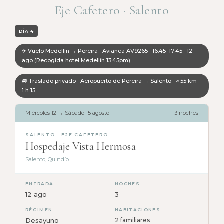
Eje Cafetero · Salento
DÍA 4
✈ Vuelo Medellín → Pereira · Avianca AV9265 · 16:45–17:45 · 12
ago (Recogida hotel Medellín 13:45pm)
🚐 Traslado privado · Aeropuerto de Pereira → Salento · ≈ 55 km ·
1 h 15
Miércoles 12 → Sábado 15 agosto
3 noches
SALENTO · EJE CAFETERO
Hospedaje Vista Hermosa
Salento, Quindío
ENTRADA
NOCHES
12 ago
3
RÉGIMEN
HABITACIONES
Desayuno
2 familiares