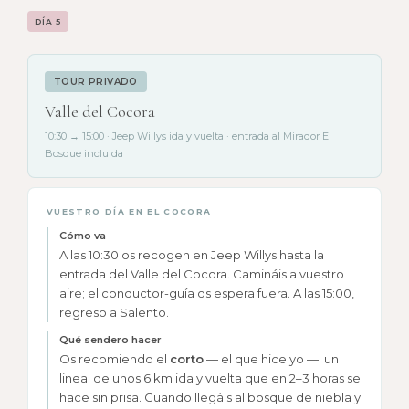
DÍA 5
TOUR PRIVADO
Valle del Cocora
10:30 → 15:00 · Jeep Willys ida y vuelta · entrada al Mirador El
Bosque incluida
VUESTRO DÍA EN EL COCORA
Cómo va
A las 10:30 os recogen en Jeep Willys hasta la
entrada del Valle del Cocora. Camináis a vuestro
aire; el conductor-guía os espera fuera. A las 15:00,
regreso a Salento.
Qué sendero hacer
Os recomiendo el
corto
— el que hice yo —: un
lineal de unos 6 km ida y vuelta que en 2–3 horas se
hace sin prisa. Cuando llegáis al bosque de niebla y