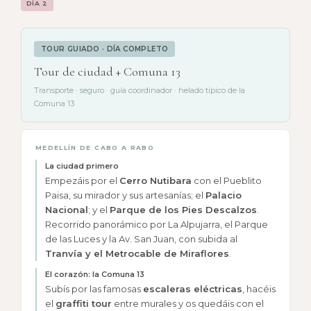
DÍA 2
TOUR GUIADO · DÍA COMPLETO
Tour de ciudad + Comuna 13
Transporte · seguro · guía coordinador · helado típico de la
Comuna 13
MEDELLÍN DE CABO A RABO
La ciudad primero
Empezáis por el
Cerro Nutibara
con el Pueblito
Paisa, su mirador y sus artesanías; el
Palacio
Nacional
; y el
Parque de los Pies Descalzos
.
Recorrido panorámico por La Alpujarra, el Parque
de las Luces y la Av. San Juan, con subida al
Tranvía y el Metrocable de Miraflores
.
El corazón: la Comuna 13
Subís por las famosas
escaleras eléctricas
, hacéis
el
graffiti tour
entre murales y os quedáis con el