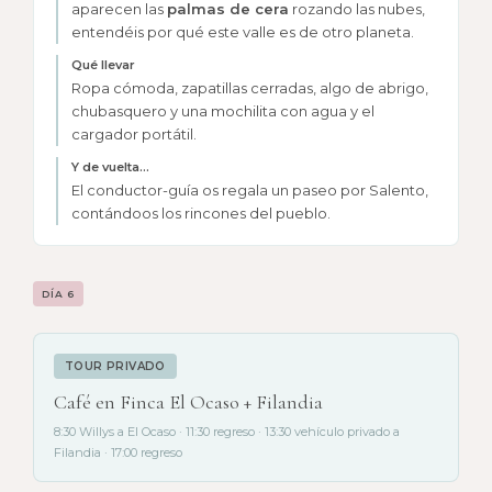
aparecen las
palmas de cera
rozando las nubes,
entendéis por qué este valle es de otro planeta.
Qué llevar
Ropa cómoda, zapatillas cerradas, algo de abrigo,
chubasquero y una mochilita con agua y el
cargador portátil.
Y de vuelta…
El conductor-guía os regala un paseo por Salento,
contándoos los rincones del pueblo.
DÍA 6
TOUR PRIVADO
Café en Finca El Ocaso + Filandia
8:30 Willys a El Ocaso · 11:30 regreso · 13:30 vehículo privado a
Filandia · 17:00 regreso