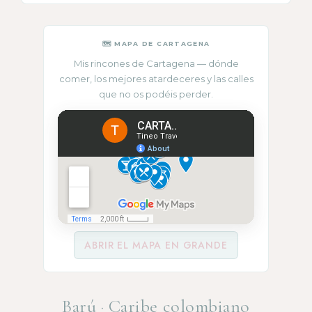
🗺 MAPA DE CARTAGENA
Mis rincones de Cartagena — dónde
comer, los mejores atardeceres y las calles
que no os podéis perder.
ABRIR EL MAPA EN GRANDE
Barú · Caribe colombiano