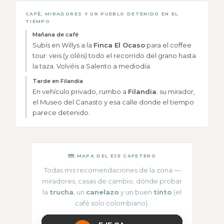
CAFÉ, MIRADORES Y UN PUEBLO DETENIDO EN EL
TIEMPO
Mañana de café
Subís en Willys a la
Finca El Ocaso
para el coffee
tour: veis (y oléis) todo el recorrido del grano hasta
la taza. Volvéis a Salento a mediodía.
Tarde en Filandia
En vehículo privado, rumbo a
Filandia
: su mirador,
el Museo del Canasto y esa calle donde el tiempo
parece detenido.
🗺 MAPA DEL EJE CAFETERO
Todas mis recomendaciones de la zona —
miradores, casas de cambio, dónde probar
la
trucha
, un
canelazo
y un buen
tinto
(el
café solo colombiano).