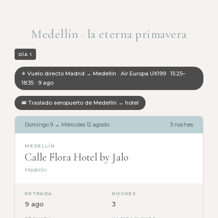
Medellín · la eterna primavera
DÍA 1
✈ Vuelo directo Madrid → Medellín · Air Europa UX199 · 15:25–
18:35 · 9 ago
🚐 Traslado aeropuerto de Medellín → hotel
Domingo 9 → Miércoles 12 agosto
3 noches
MEDELLÍN
Calle Flora Hotel by Jalo
Medellín
ENTRADA
NOCHES
9 ago
3