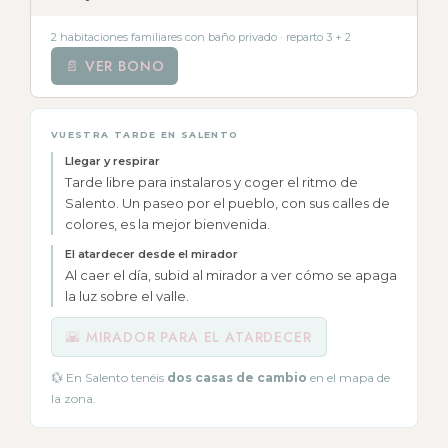
2 habitaciones familiares con baño privado · reparto 3 + 2
📄 VER BONO
VUESTRA TARDE EN SALENTO
Llegar y respirar
Tarde libre para instalaros y coger el ritmo de
Salento. Un paseo por el pueblo, con sus calles de
colores, es la mejor bienvenida.
El atardecer desde el mirador
Al caer el día, subid al mirador a ver cómo se apaga
la luz sobre el valle.
🌇 MIRADOR PARA EL ATARDECER
💱 En Salento tenéis
dos casas de cambio
en el mapa de
la zona.