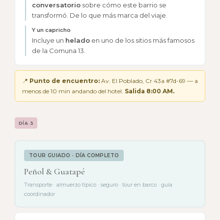
conversatorio
sobre cómo este barrio se
transformó. De lo que más marca del viaje.
Y un capricho
Incluye un
helado
en uno de los sitios más famosos
de la Comuna 13.
📍
Punto de encuentro:
Av. El Poblado, Cr 43a #7d-69 — a
menos de 10 min andando del hotel.
Salida 8:00 AM.
DÍA 3
TOUR GUIADO · DÍA COMPLETO
Peñol & Guatapé
Transporte · almuerzo típico · seguro · tour en barco · guía
coordinador