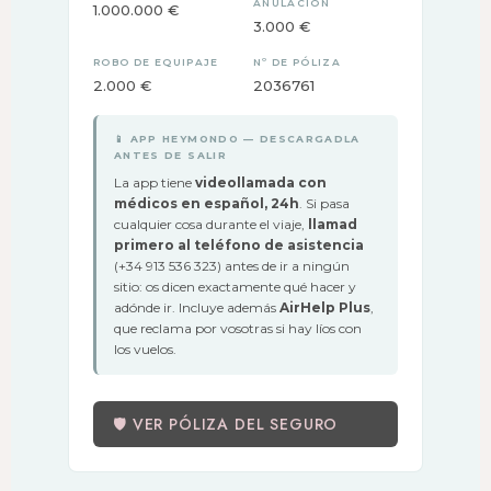
ANULACIÓN
1.000.000 €
3.000 €
ROBO DE EQUIPAJE
Nº DE PÓLIZA
2.000 €
2036761
📱 APP HEYMONDO — DESCARGADLA
ANTES DE SALIR
La app tiene
videollamada con
médicos en español, 24h
. Si pasa
cualquier cosa durante el viaje,
llamad
primero al teléfono de asistencia
(+34 913 536 323) antes de ir a ningún
sitio: os dicen exactamente qué hacer y
adónde ir. Incluye además
AirHelp Plus
,
que reclama por vosotras si hay líos con
los vuelos.
🛡 VER PÓLIZA DEL SEGURO