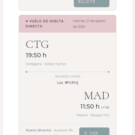
BILLETE
Viernes, 21 de agosto
✈ VUELO DE VUELTA ·
DIRECTO
de 2026
CTG
19:50 h
Cartagena · Rafael Núñez
World2fly X14290
Loc. 8FU3YQ
MAD
11:50 h
(+1d)
Madrid · Barajas T4S
Vuelo directo
· duración 9h ·
📄 VER