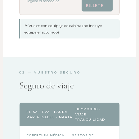
llegada el sábado 22
BILLETE
✈ Vuelos con equipaje de cabina (no incluye
equipaje facturado)
02 — VUESTRO SEGURO
Seguro de viaje
HEYMONDO ·
ELISA · EVA · LAURA ·
VIAJE
MARÍA ISABEL · MARTA
TRANQUILIDAD
COBERTURA MÉDICA
GASTOS DE