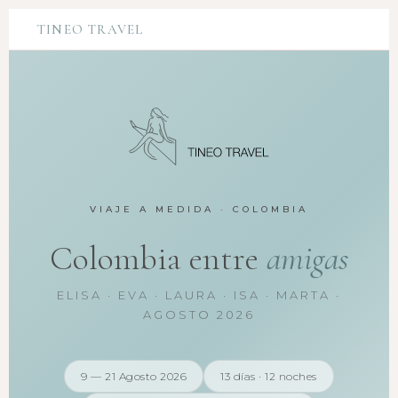
TINEO TRAVEL
VIAJE A MEDIDA · COLOMBIA
Colombia entre
amigas
ELISA · EVA · LAURA · ISA · MARTA ·
AGOSTO 2026
9 — 21 Agosto 2026
13 días · 12 noches