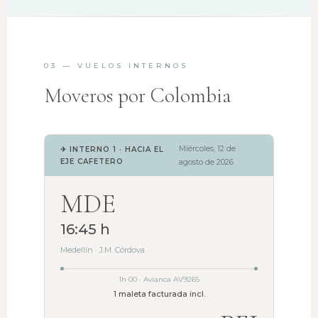
03 — VUELOS INTERNOS
Moveros por Colombia
Miércoles, 12 de
✈ INTERNO 1 · HACIA EL
EJE CAFETERO
agosto de 2026
MDE
16:45 h
Medellín · J.M. Córdova
1h 00 · Avianca AV9265
1 maleta facturada incl.