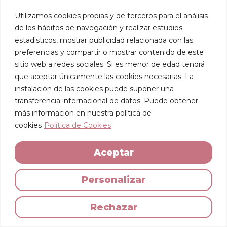
Utilizamos cookies propias y de terceros para el análisis
de los hábitos de navegación y realizar estudios
💛 SOBRE VIAJAR SOLAS POR COLOMBIA
estadísticos, mostrar publicidad relacionada con las
Sé que sobre viajar a Colombia hay muchas
preferencias y compartir o mostrar contenido de este
creencias y algún que otro miedo, así que
os hablo desde mi experiencia. Estuve allí 18
sitio web a redes sociales. Si es menor de edad tendrá
días, los
últimos 8 completamente sola
, y
que aceptar únicamente las cookies necesarias. La
no tuve ni un mal momento. Muchos días fui
instalación de las cookies puede suponer una
con guía haciendo tours, pero otros me
transferencia internacional de datos. Puede obtener
moví por mi cuenta sin problema. Como en
más información en nuestra política de
cualquier sitio, hay que ir con cabeza: evitar
cookies
Política de Cookies
según qué calles solas o poco iluminadas a
ciertas horas… pero eso vale igual para
España. Si en algún momento no sentís
Aceptar
seguridad,
seguid vuestra intuición
, que
nunca falla. En el día a día, con
Christian
y la
Personalizar
agencia local coordinando traslados y
actividades, vais siempre bien
acompañadas. Colombia es un país
Rechazar
increíble y su gente, de las más cálidas que
os vais a encontrar. Vais a volver